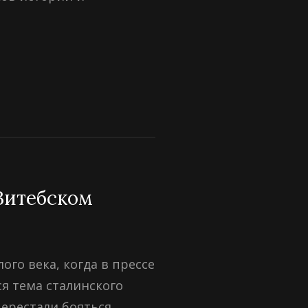
ЛЕВСКОЕ
Е
Й
Витебском
ого века, когда в прессе
я тема сталинского
ерестали бояться