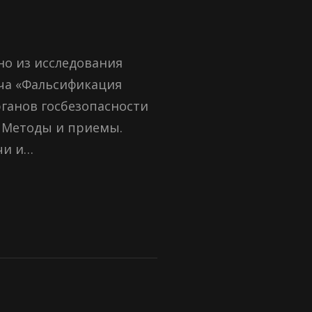
но из исследования
ча «Фальсификация
ганов госбезопасности
х. Методы и приемы.
чи и…
МЕТР
БСКОМ