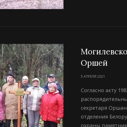
Могилевско
Оршей
POSTED
5 АПРЕЛЯ 2021
ON
Согласно акту 198
распорядительны
секретаря Оршан
отделения Белор
охраны памятник