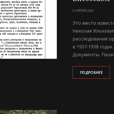
POSTED
5 АПРЕЛЯ 2021
ON
Это место извест
Николая Илькеви
расследования ор
в 1937-1938 года
Документы. Пала
25-
ПОДРОБНЕЕ
Й
КИЛО
ПОД
ВИТЕ