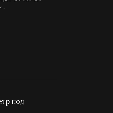
х…
И
БСКОМ
етр под