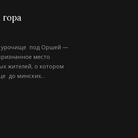
 гора
, урочище под Оршей —
признанное место
ых жителей, о котором
еще до минских…
ЛЯЦКАЯ