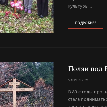
культуры…
МОГИ
ПОДРОБНЕЕ
ШОСС
ПОД
ОРШЕ
Поляи под 
POSTED
5 АПРЕЛЯ 2021
ON
В 80-е годы прошл
стала подниматьс
террора и люди п