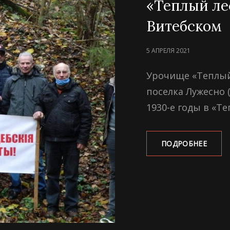
«Теплый ле
Витебском
POSTED
5 АПРЕЛЯ 2021
ON
Урочище «Теплый
поселка Лужесно (
1930-е годы в «Т
«ТЕП
ПОДРОБНЕЕ
ЛЕС»
ПОД
ВИТЕ