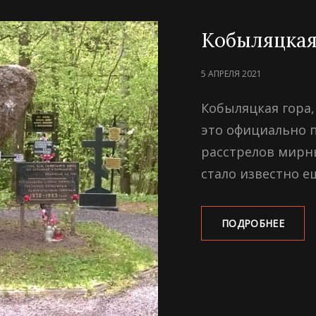
Кобыляцкая
POSTED
5 АПРЕЛЯ 2021
ON
Кобыляцкая гора
это официально 
расстрелов мирн
стало известно 
КОБЫ
ПОДРОБНЕЕ
ГОРА