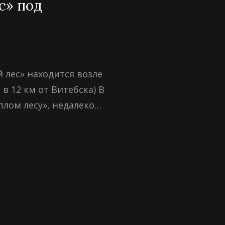
с» под
 лес» находится возле
 в 12 км от Витебска) В
еплом лесу», недалеко…
ЛЫЙ
БСКОМ