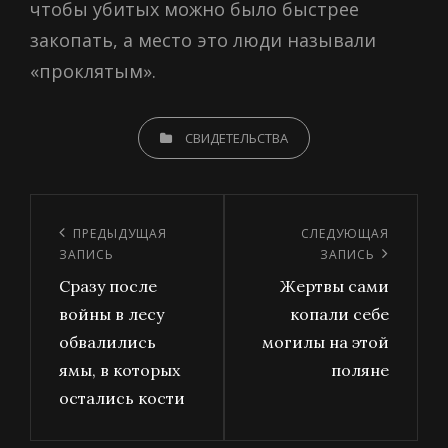
чтобы убитых можно было быстрее
закопать, а место это люди называли
«проклятым».
CATEGORIES
СВИДЕТЕЛЬСТВА
Навигация
по
Предыдущая
ПРЕДЫДУЩАЯ
Следующая
СЛЕДУЮЩАЯ
ЗАПИСЬ
ЗАПИСЬ
записям
запись
запись
Сразу после
Жертвы сами
войны в лесу
копали себе
обвалились
могилы на этой
ямы, в которых
поляне
остались кости