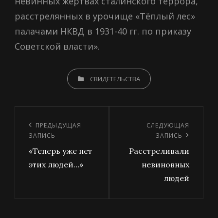
невинных жертвах сталинского террора,
расстрелянных в урочище «
Тёплый лес
»
палачами НКВД в 1931-40 гг. по приказу
Советской власти».
CATEGORIES
СВИДЕТЕЛЬСТВА
Навигация
по
Предыдущая
ПРЕДЫДУЩАЯ
Следующая
СЛЕДУЮЩАЯ
ЗАПИСЬ
ЗАПИСЬ
записям
запись
запись
«Теперь уже нет
Расстреливали
этих людей…»
невиновных
людей