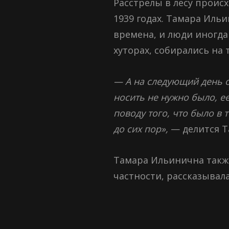
Расстрелы в лесу проис
1939 годах. Тамара Иль
времена, и люди иногда
хуторах, собирались на 
— А на следующий день од
носить не нужно было, ее
поводу того, что было в 
до сих пор»,
— делится Т
Тамара Ильинична также
частности, рассказывал