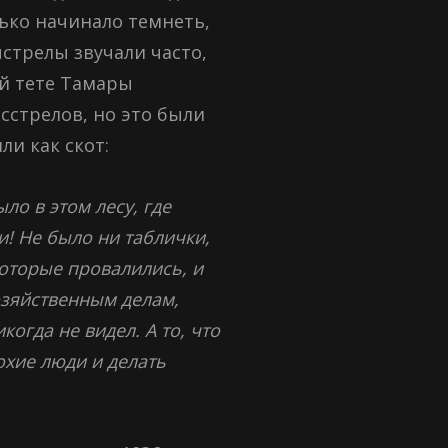
лько начинало темнеть,
стрелы звучали часто,
ей тете Тамары
сстрелов, но это были
и как скот:
ло в этом лесу, где
и! Не было ни таблички,
которые провалились, и
озяйственным делам,
огда не видел. А то, что
охие люди и делать