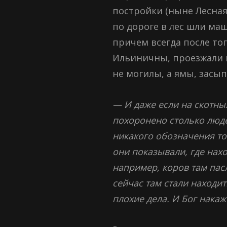
постройки (ныне Лесная 
по дороге в лес шли ма
причем всегда после то
Ильиничны, проезжали м
не могилы, а ямы, засы
— И даже если на скотных
похоронено столько людей
никакого обозначения то
они показывали, где нах
например, коров там пасл
сейчас там стали находит
плохие дела. И Бог накаже