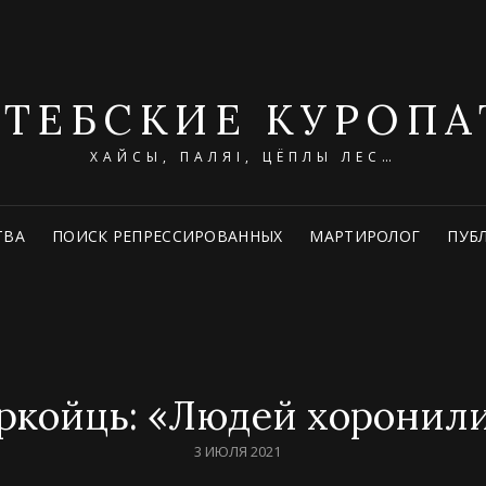
ИТЕБСКИЕ КУРОПА
ХАЙСЫ, ПАЛЯІ, ЦЁПЛЫ ЛЕС…
ТВА
ПОИСК РЕПРЕССИРОВАННЫХ
МАРТИРОЛОГ
ПУБ
койць: «Людей хоронили
POSTED
3 ИЮЛЯ 2021
ON