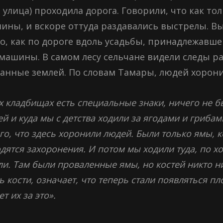
улица) проходила дорога. Говорили, что как то
шины, и вскоре оттуда раздавались выстрелы. Вы
го, как по дороге вдоль усадьбы, принадлежавш
ашины. В самом лесу сельчане видели следы ра
панные землей. По словам Тамары, людей хоронил
 кладбищах есть специальные знаки, ничего не бы
 и куда мы с детства ходили за ягодами и грибам
го, что здесь хоронили людей. Были только ямы, 
одятся захоронения. И потом мы ходили туда, по х
и. Там были проваленные ямы, но костей никто ник
ь кости, означает, что теперь стали появляться пл
т их за это».