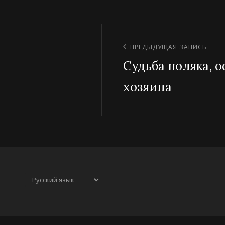
Навигация
по
Предыдущая
ПРЕДЫДУЩАЯ ЗАПИСЬ
записям
Судьба поляка, 
запись
хозяина
Выбрать
язык