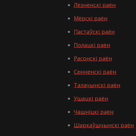
Лёзненскі раён
Мёрскі раён
Пастаўскі раён
Полацкі раён
Расонскі раён
Сенненскі раён
Талачынскі раён
Ушацкі раён
Чашніцкі раён
Шаркаўшчынскі раён