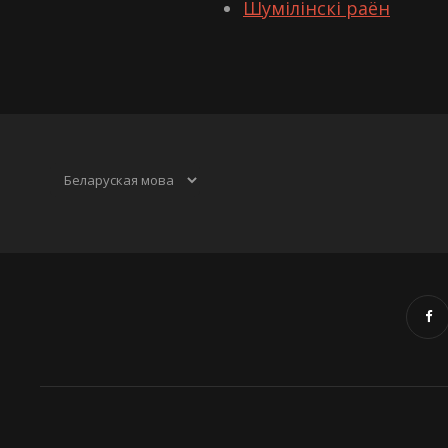
Шумілінскі раён
Выбраць
мову