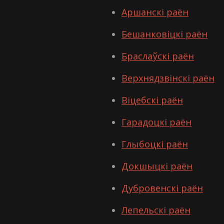
Аршанскі раён
Бешанковіцкі раён
Браслаўскі раён
Верхнядзвінскі раён
Віцебскі раён
Гарадоцкі раён
Глыбоцкі раён
Докшыцкі раён
Дубровенскі раён
Лепельскі раён