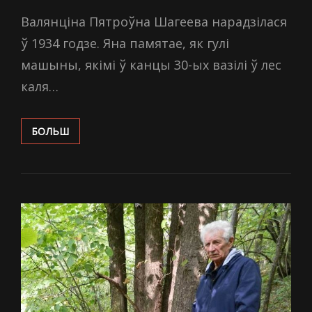
ON
Валянціна Пятроўна Шагеева нарадзілася
ў 1934 годзе. Яна памятае, як гулі
машыны, якімі ў канцы 30-ых вазілі ў лес
каля…
АХВЯРЫ
БОЛЬШ
САМІ
КАПАЛІ
САБЕ
МАГІЛЫ
НА
ГЭТАЙ
ПАЛЯНЕ