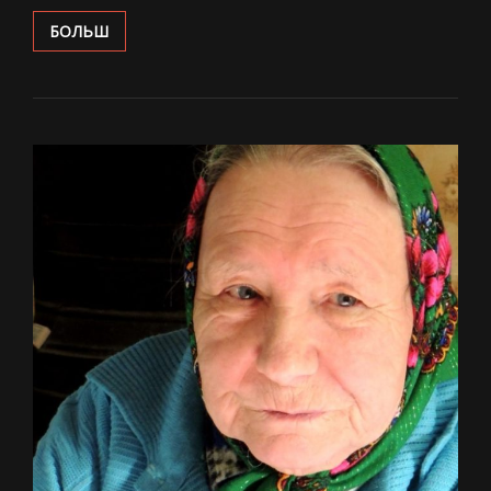
ДЗЕЦІ
БОЛЬШ
ХАДЗІЛІ
ГЛЯДЗЕЦЬ
НА
НАЧНЫЯ
РАССТРЭЛЫ