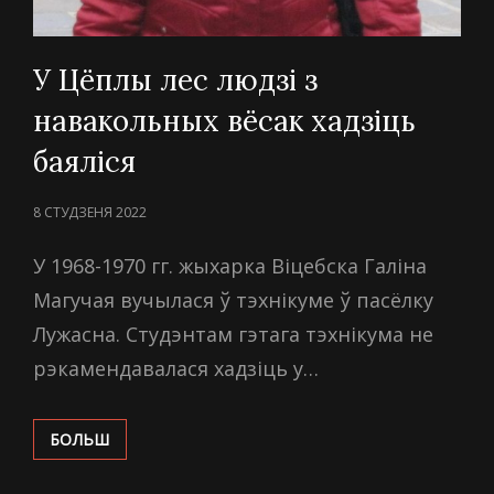
У Цёплы лес людзі з
навакольных вёсак хадзіць
баяліся
POSTED
8 СТУДЗЕНЯ 2022
ON
У 1968-1970 гг. жыхарка Віцебска Галіна
Магучая вучылася ў тэхнікуме ў пасёлку
Лужасна. Студэнтам гэтага тэхнікума не
рэкамендавалася хадзіць у…
У
БОЛЬШ
ЦЁПЛЫ
ЛЕС