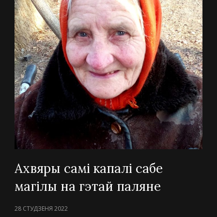
Ахвяры самі капалі сабе
магілы на гэтай паляне
POSTED
28 СТУДЗЕНЯ 2022