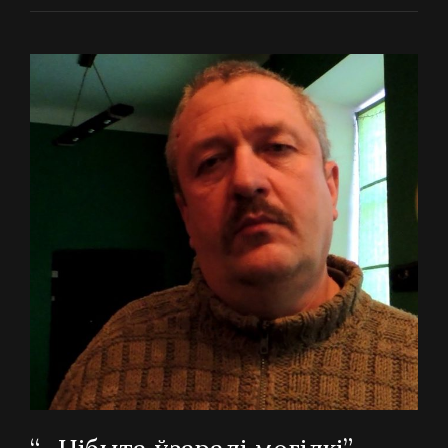
ЛЮДЗІ
З
НАВАКОЛЬНЫХ
ВЁСАК
ХАДЗІЦЬ
БАЯЛІСЯ