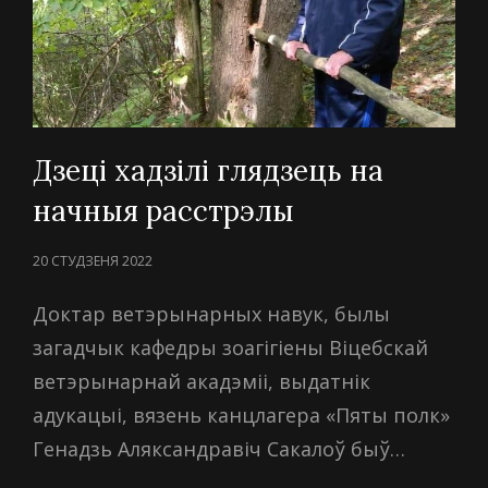
Дзеці хадзілі глядзець на
начныя расстрэлы
POSTED
20 СТУДЗЕНЯ 2022
ON
Доктар ветэрынарных навук, былы
загадчык кафедры зоагігіены Віцебскай
ветэрынарнай акадэміі, выдатнік
адукацыі, вязень канцлагера «Пяты полк»
Генадзь Аляксандравіч Сакалоў быў…