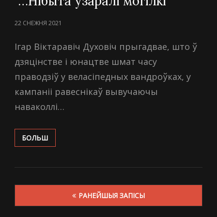
“…Нібыта ўзаралі могілкі”
POSTED
22 СНЕЖНЯ 2021
ON
Ігар Віктаравіч Духовіч прыгадвае, што ў
дзяцінстве і юнацтве шмат часу
праводзіў у веласіпедных вандроўках, у
кампаніі равеснікаў вывучаючы
наваколлі…
“…
БОЛЬШ
НІБЫТА
ЎЗАРАЛІ
МОГІЛКІ”
Навігацыя
РАНЕЙШЫЯ ЗАПІСЫ
па
запісах