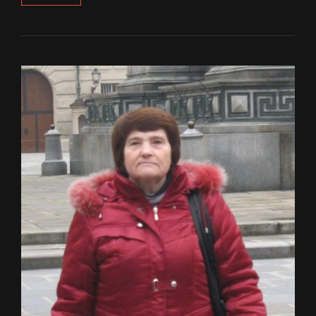
ПАСЛЯ
ВАЙНЫ
Ў
ЛЕСЕ
ПРАВАЛІЛІСЯ
ЯМЫ,
А
НА
ІХ
БЫЛІ
КОСЦІ