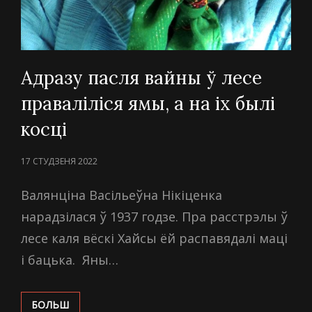
Адразу пасля вайны ў лесе
праваліліся ямы, а на іх былі
косці
POSTED
17 СТУДЗЕНЯ 2022
ON
Валянціна Васільеўна Нікіценка
нарадзілася ў 1937 годзе. Пра расстрэлы ў
лесе каля вёскі Хайсы ёй распавядалі маці
і бацька. Яны…
АДРАЗУ
БОЛЬШ