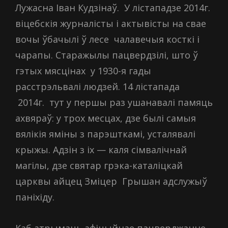
Лужасна Іван Кудзінаў. У лістападзе 2014г.
віцебскія журналісты і актывісты на свае
вочы ўбачылі ў лесе чалавечыя косткі і
чарапы. Старажылы пацвердзілі, што ў
гэтых мясцінах у 1930-я гады
расстрэльвалі людзей. 14 лістапада
2014г. тут у першы раз ушанавалі памяць
ахвяраў: у трох месцах, дзе былі самыя
вялікія яміны з парэшткамі, усталявалі
крыжы. Адзін з іх — каля сімвалічнай
магілы, дзе святар грэка-каталіцкай
царквы айцец Зміцер Грышан адслужыў
паніхіду.