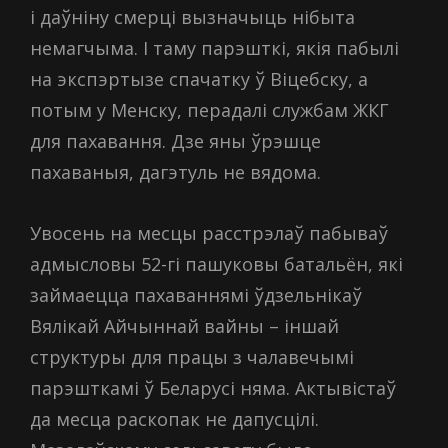
і даўніну смерці вызначыць нібыта
немагчыма. І таму парэшткі, якія пабылі
на экспэртызе спачатку ў Віцебску, а
потым у Менску, перадалі службам ЖКГ
для пахавання. Дзе яны ўрэшце
пахаваныя, дагэтуль не вядома.
Увосень на месцы расстрэлаў пабываў
адмысловы 52-гі пашуковы батальён, які
займаецца пахаваннямі ўдзельнікаў
Вялікай Айчыннай вайны – іншай
структуры для працы з чалавечымі
парэшткамі ў Беларусі няма. Актывістаў
да месца раскопак не дапусцілі.