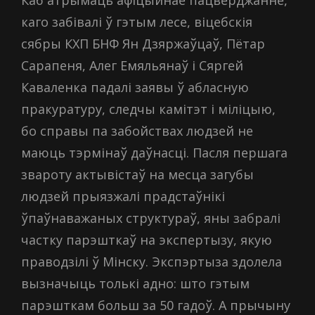
Каб атрымаць афіцыйнае пацверджанне,
каго забівалі ў гэтым лесе,
віцебскія
сябры КХП БНФ Ян Дзяржаўцаў, Пётар
Сарапеня, Алег Емяльянаў і Сяргей
Каваленка падалі заявы ў абласную
пракуратуру, следчы камітэт і міліцыю,
бо справы па забойствах людзей не
маюць тэрмінаў даўнасці.
Пасля першага
звароту актывістаў на месца загубы
людзей прыязжалі прадстаўнікі
ўпаўнаважаных структураў, яны забралі
частку парэшткаў на экспертызу, якую
праводзілі ў Мінску. Экспэртыза здолела
вызначыць толькі адно: што гэтым
парэшткам больш за 50 гадоў. А прычыну