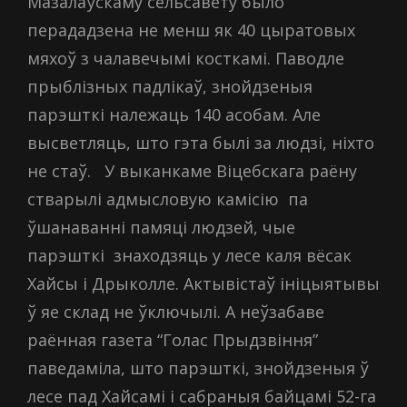
Мазалаўскаму сельсавету было
перададзена не менш як 40 цыратовых
мяхоў з чалавечымі косткамі. Паводле
прыблізных падлікаў, знойдзеныя
парэшткі належаць 140 асобам. Але
высветляць, што гэта былі за людзі, ніхто
не стаў.
У выканкаме Віцебскага раёну
стварылі адмысловую камісію па
ўшанаванні памяці людзей, чые
парэшткі знаходзяць у лесе каля вёсак
Хайсы і Дрыколле. Актывістаў ініцыятывы
ў яе склад не ўключылі. А неўзабаве
раённая газета “Голас Прыдзвіння”
паведаміла, што
парэшткі, знойдзеныя ў
лесе пад Хайсамі і сабраныя байцамі 52-га