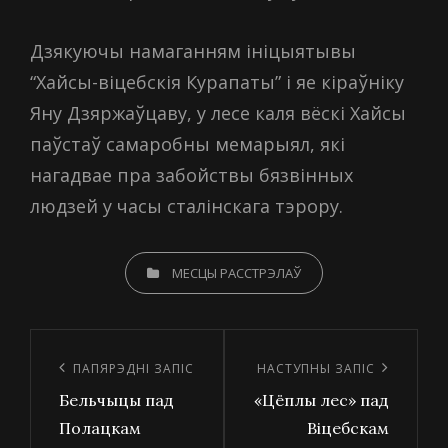
Дзякуючы намаганням ініцыятывы
“Хайсы-віцебскія Курапаты” і яе кіраўніку
Яну Дзяржаўцаву, у лесе каля вёскі Хайсы
паўстаў самаробны мемарыял, які
нагадвае пра забойствы бязвінных
людзей у часы сталінскага тэрору.
CATEGORIES
МЕСЦЫ РАССТРЭЛАЎ
Навігацыя
па
Папярэдні
ПАПЯРЭДНІ ЗАПІС
Наступны
НАСТУПНЫ ЗАПІС
запісах
Бельчыцы пад
«Цёплы лес» пад
запіс
запіс
Полацкам
Віцебскам