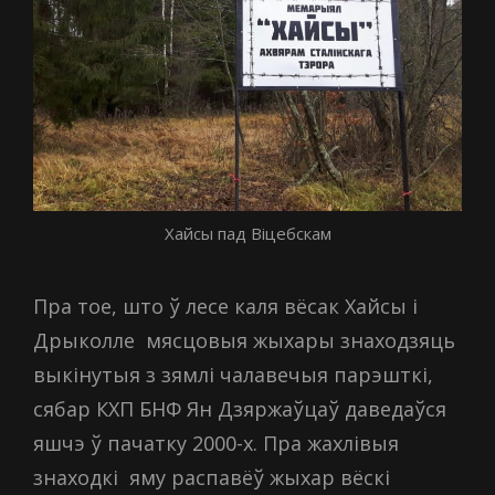
Хайсы пад Віцебскам
Пра тое, што ў лесе каля вёсак Хайсы і
Дрыколле мясцовыя жыхары знаходзяць
выкінутыя з зямлі чалавечыя парэшткі,
cябар КХП БНФ Ян Дзяржаўцаў даведаўся
яшчэ ў пачатку 2000-х. Пра жахлівыя
знаходкі яму распавёў жыхар вёскі