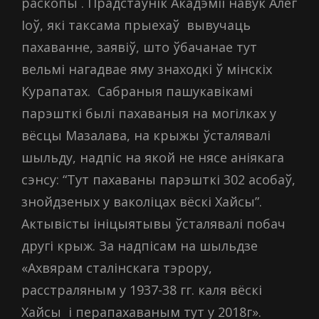
раскопы . Прадстаўнік Акадэміі навук Алег
Іоў, які таксама прыехаў вывучаць
пахаванне, заявіў, што ўбачанае тут
вельмі нагадвае яму знаходкі ў мінскіх
Курапатах. Сабраныя пашукавікамі
парэшткі былі пахаваныя на могілках у
вёсцы Мазалава, на крыжы ўсталявалі
шыльду, надпіс на якой не нясе аніякага
сэнсу: “Тут пахаваны парэшткі 302 асобаў,
знойдзеных у ваколіцах вёскі Хайсы”.
Актывісты ініцыятывы ўсталявалі побач
другі крыж. За надпісам на шыльдзе
«Ахвярам сталінскага тэрору,
расстраляным у 1937-38 гг. каля вёскі
Хайсы і перапахаваным тут у 2018г».