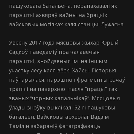
пашуковага батальёна, перапахавалі як
парэшткі ахвяраў вайны на брацкіх
вайсковых могілках каля станцыі Лужасна.
Увесну 2017 года мясцовы жыхар Юрый
Садкоў паведаміў пра чалавечыя
парэшткі, знойдзеныя ім на іншым
участку лесу каля вёскі Хайсы. Гісторыя
паўтарылася: парэшткі і фрагменты рэчаў
трапілі на паверхню пасля “працы” так
званых “чорных капальнікаў”. Мясцовыя
ўлады зноўку выклікалі 52-гі пашуковы
батальён. Вайсковы археолаг Вадзім
Тамілін забараніў фатаграфаваць