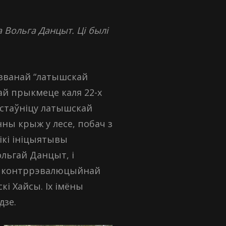
а Вольга Данцыт. Ці былі
к званай “латышскай
ай прыкмеце каля 22-х
настаўніцу латышскай
нны крыж у лесе, побач з
ікі ініцыятывы
ольгай Данцыт, і
ай контррэвалюцыйнай
кі Хайсы. Іх імёны
дзе.