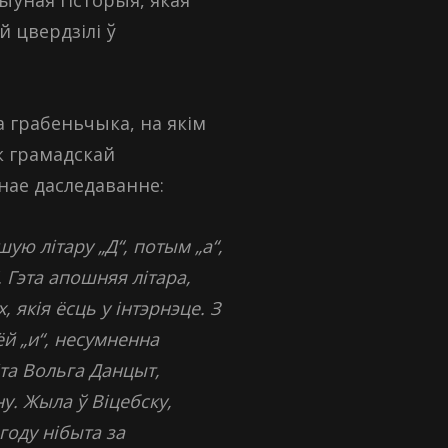
й цвердзілі ў
 грабеньчыка, на якім
к грамадскай
нае даследаванне:
ю літару „Д“, потым „а“,
. Гэта апошняя літара,
 якія ёсць у інтэрнэце. З
ёй „и“, несумненна
та Вольга Данцыт,
у. Жыла ў Віцебску,
году нібыта за