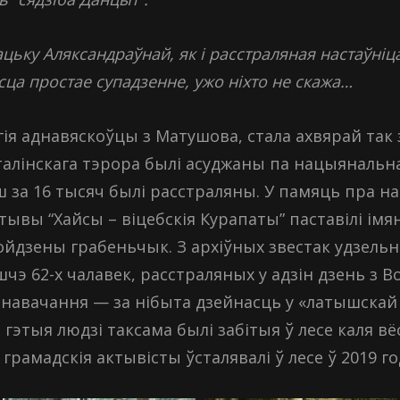
цьку Аляксандраўнай, як і расстраляная настаўніц
сца простае супадзенне, ужо ніхто не скажа…
ногія аднавяскоўцы з Матушова, стала ахвярай та
сталінскага тэрора былі асуджаны па нацыянальн
ьш за 16 тысяч былі расстраляны. У памяць пра 
тывы “Хайсы – віцебскія Курапаты” паставілі імя
ойдзены грабеньчык. З архіўных звестак удзельн
чэ 62-х чалавек, расстраляных у адзін дзень з В
вінавачання — за нібыта дзейнасць у «латышск
 гэтыя людзі таксама былі забітыя ў лесе каля вёс
 грамадскія актывісты ўсталявалі ў лесе ў 2019 го