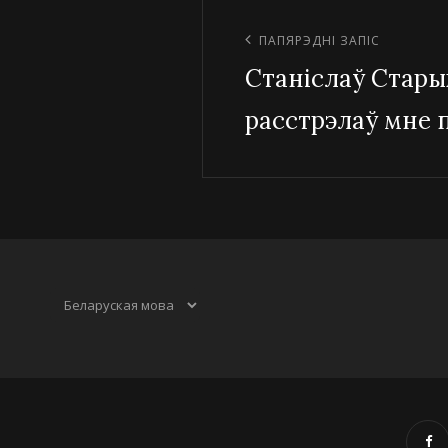
Навігацыя
па
Папярэдні
ПАПЯРЭДНІ ЗАПІС
запісах
Станіслаў Стары
запіс
расстрэлаў мне 
Выбраць
мову