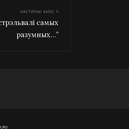
НАСТУПНЫ ЗАПІС
астрэльвалі самых
разумных…”
K.RU