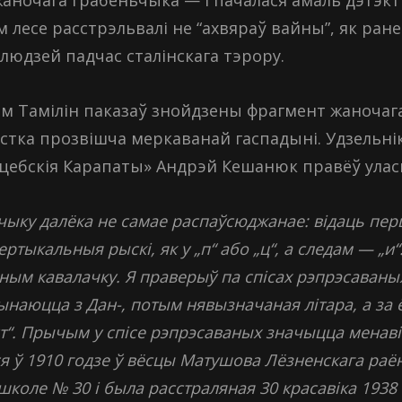
 лесе расстрэльвалі не “ахвяраў вайны”, як ране
 людзей падчас сталінскага тэрору.
ім Тамілін паказаў знойдзены фрагмент жаночага
астка прозвішча меркаванай гаспадыні. Удзельні
цебскія Карапаты» Андрэй Кешанюк правёў улас
ыку далёка не самае распаўсюджанае: відаць першу
ертыкальныя рыскі, як у „п“ або „ц“, а следам — „и“
ным кавалачку. Я праверыў па спісах рэпрэсаваных,
чынаюцца з Дан-, потым нявызначаная літара, а за 
т“. Прычым у спісе рэпрэсаваных значыцца менаві
я ў 1910 годзе ў вёсцы Матушова Лёзненскага раён
школе № 30 і была расстраляная 30 красавіка 1938 