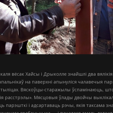
се каля вёсак Хайсы і Дрыколле знайшлі два вялік
пальнікаў на паверхні апынуліся чалавечыя парэ
атыліцах. Вяскоўцы-старажылы ўспамінаюць, што
кія расстрэлы». Мясцовыя ўлады двойчы выклікал
ь парэшткі і адсартаваць рэчы, якія таксама знах
жаночага грабеньчыка — і пачалася амаль дэтэкт