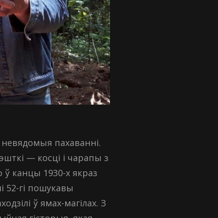
ія невядомыя пахаванні.
шткі — косці і чарапы з
 ў канцы 1930-х якраз
і 52-гі пошукавы
одзілі ў ямах-магілах. З
ыўная гісторыя, якая