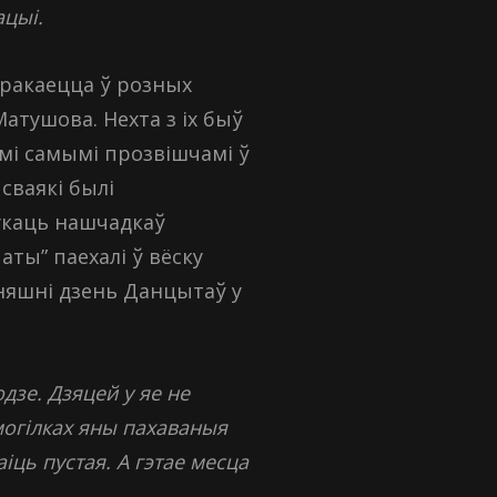
цыі.
ракаецца ў розных
Матушова. Нехта з іх быў
мі самымі прозвішчамі ў
 сваякі былі
шукаць нашчадкаў
аты” паехалі ў вёску
няшні дзень Данцытаў у
дзе. Дзяцей у яе не
могілках яны пахаваныя
іць пустая. А гэтае месца