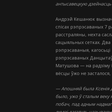
антысавецкую дзейнасць 
Андрэй Кешанюк вызнач
спісах рэпрэсаваных 7 ра
расстраляны, нехта сас
сацыяльных сетках. Два ч
рэпрэсаваныя, кагосьці 
рэпрэсаваных Данцытаў, 
Матушова — на радзіму 
вёсцы ўжо не засталося,
— Апошняй была Ксенія Да
было, ужо ў сталым веку
побач, пад адным надмагі
людзі дагэтуль называюць