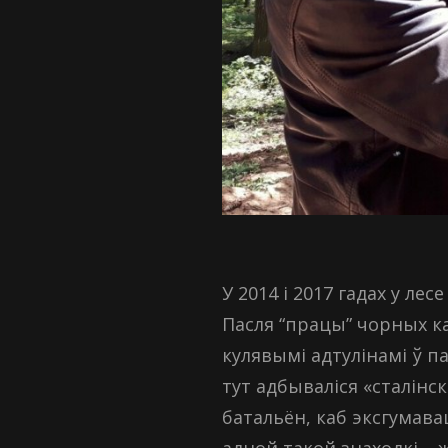
У 2014 і 2017 гадах у ле
Пасля “працы” чорных ка
кулявымі адтулінамі ў п
тут адбываліся «сталінс
батальён, каб эксгумавац
адной такой знаходкі – 