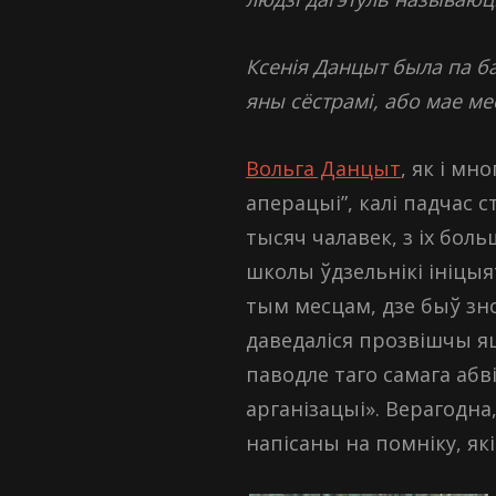
Ксенія Данцыт была па ба
яны сёстрамі, або мае ме
Вольга Данцыт
, як і м
аперацыі”, калі падчас 
тысяч чалавек, з іх бол
школы ўдзельнікі ініцыя
тым месцам, дзе быў зн
даведаліся прозвішчы яш
паводле таго самага аб
арганізацыі». Верагодна,
напісаны на помніку, які