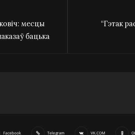
Наступны
ковіч: месцы
“Гэтак р
запіс
паказаў бацька
Facebook
Telegram
VK.COM
O