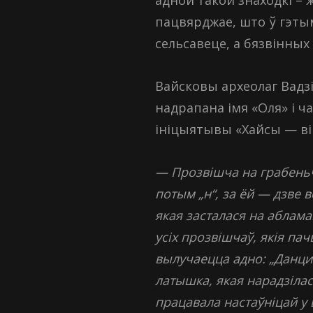
пацвярджае, што ў гэтым
сельсавеце, а бязвінных
Вайсковы археолаг Вадз
надрапана імя «Оля» і ч
ініцыятывы «Хайсы — ві
— Прозвішча на грабеньч
потым „н“, за ёй — дзве в
якая засталася на аблама
усіх прозвішчаў, якія па
вылучаецца адно: „Данци
латышка, якая нарадзілас
працавала настаўніцай у 