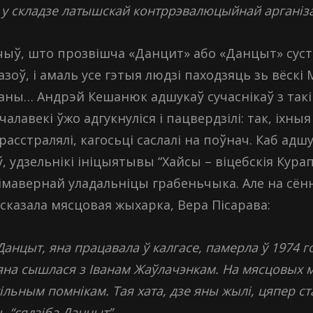
у складзе латышскай контррэвалюцыйнай арганіза
ыў, што прозвішча «Данцит» або «Данцыт» суст
зоў, і амаль усе гэтыя людзі паходзяць зь вёскі 
ланы… Андрэй Кешанюк адшукаў сучаснікаў з такі
алавекі ўжо адгукнуліся і пацвердзілі: так, іхныя
расстралялі, кагосьці саслалі на поўнач. Каб ад
удзельнікі ініцыятывы “Хайсы – віцебскія Курап
імавернай уладальніцы грабеньчыка. Але на сён
 сказала мясцовая жыхарка, Вера Пісарава:
нцыт, яна працавала ў калгасе, памерла ў 1974 го
 яна сышлася з Іванам Жаўлачэнкам. На мясцовых 
льным помнікам. Тая хата, дзе яны жылі, цяпер ста
 “сядзіба Данцыт”.