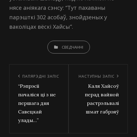
нясе аніякага сэнсу: “Тут пахаваны
парэшткі 302 асобаў, знойдзеных у
ваколіцах вёскі Хайсы”.
CATEGORIES
СВЕДЧАННІ
Навігацыя
па
Папярэдні
ПАПЯРЭДНІ ЗАПІС
Наступны
НАСТУПНЫ ЗАПІС
запісах
“Рэпрэсіі
Каля Хайсоў
запіс
запіс
пачаліся ці з не
перад вайной
першага дня
растрэльвалі
Савецкай
шмат габрэяў
улады…”