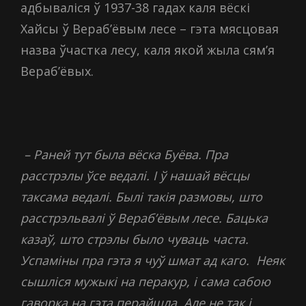
адбываліся ў 1937-38 гадах каля вёскі
Хайсы ў Вераб’ёвым лесе – гэта мясцовая
назва ўчастка лесу, каля якой жыла сям’я
Вераб’ёвых.
– Раней тут была вёска Буёва.
Пра
расстрэлы ўсе ведалі. І ў нашай вёсцы
таксама ведалі. Былі такія размовы, што
расстрэльвалі ў Вераб’ёвым лесе. Бацька
казаў, што стрэлы было чуваць часта.
Успаміны пра гэта я чуў шмат ад каго. Неяк
сышліся мужыкі на перакур, і сама сабою
гаворка на гэта перайшла. Але не так і