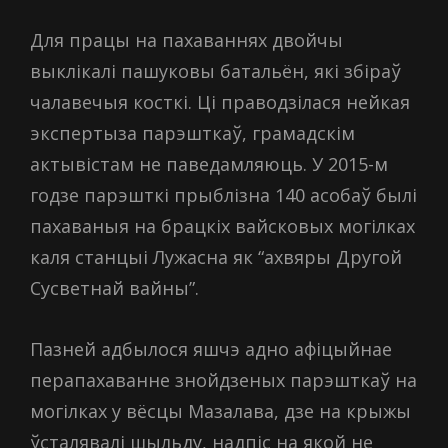
Для працы на пахаваннях двойчы
выклікалі пашуковы батальён, які збіраў
чалавечыя косткі. Ці праводзілася нейкая
экспертыза парэшткаў, грамадскім
актывістам не паведамляюць. У 2015-м
годзе парэшткі прыблізна 140 асобаў былі
пахаваныя на брацкіх вайсковых могілках
каля станцыі Лужасна як “ахвяры Другой
Сусветнай вайны”.
Пазней адбылося яшчэ адно афіцыйнае
перапахаванне знойдзеных парэшткаў на
могілках у вёсцы Мазалава, дзе на крыжы
ўсталявалі шыльду, надпіс на якой не