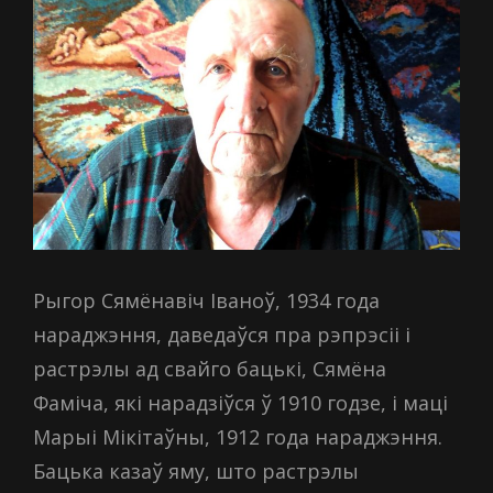
Рыгор Сямёнавіч Іваноў, 1934 года
нараджэння, даведаўся пра рэпрэсіі і
растрэлы ад свайго бацькі, Сямёна
Фаміча, які нарадзіўся ў 1910 годзе, і маці
Марыі Мікітаўны, 1912 года нараджэння.
Бацька казаў яму, што растрэлы