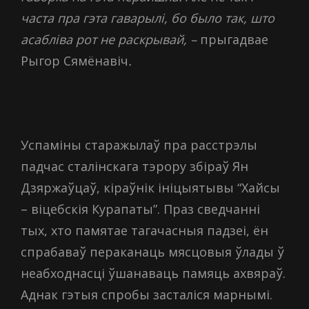
часта пра гэта гаварылі, бо было так, што
асабліва рот не раскрывай, –
прыгадвае
Рыгор Сямёнавіч
.
Успаміны старажылаў пра расстрэлы
падчас сталінскага тэрору збіраў Ян
Дзяржаўцаў, кіраўнік ініцыятывы “Хайсы
– віцебскія Курапаты”. Праз сведчанні
тых, хто памятае тагачасныя падзеі, ён
спрабаваў пераканаць мясцовыя ўлады ў
неабходнасці ўшанаваць памяць ахвяраў.
Аднак гэтыя спробы засталіся марнымі.